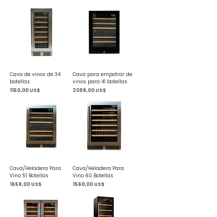
Cava de vinos de 34
Cava para empotrar de
botellas
vinos para 41 botellas
Precio
Precio
1150,00 US$
2099,00 US$
Cava/Heladera Para
Cava/Heladera Para
Vino 51 Botellas
Vino 60 Botellas
Precio
Precio
1658,00 US$
1560,00 US$