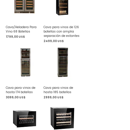
Cava/Heladera Para
Cava para vinos de 126
Vino 68 Botellas
botellas con amplia
separación de estantes
Precio
1799,00 US$
Precio
2499,00 US$
Cava para vinos de
Cava para vinos de
hasta 174 botellas
hasta 185 botellas
Precio
Precio
3099,00 US$
2999,00 US$