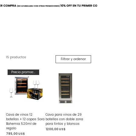
Buscar
15 productos
Filtrar y ordenar
Precio promocional
Cava de vinos 12
Cava para vinos de 29
botellas + 12 copas Sora
botellas con doble zona
Bohemia 520ml de
para tintos y blancos
regalo
Precio
1200,00 US$
Precio
785,00 US$