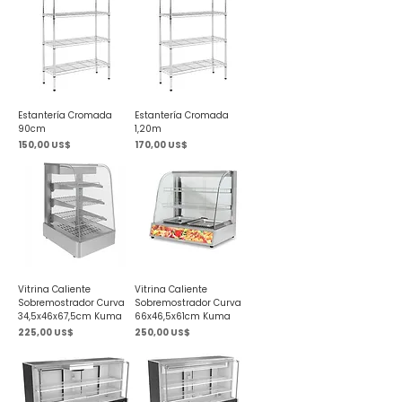
Estantería Cromada
Estantería Cromada
90cm
1,20m
Precio
Precio
150,00 US$
170,00 US$
Vitrina Caliente
Vitrina Caliente
Sobremostrador Curva
Sobremostrador Curva
34,5x46x67,5cm Kuma
66x46,5x61cm Kuma
Precio
Precio
225,00 US$
250,00 US$