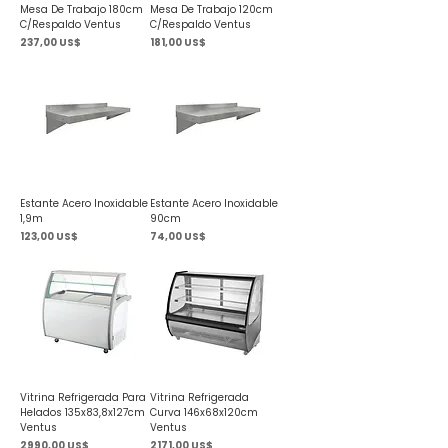
Mesa De Trabajo 180cm
Mesa De Trabajo 120cm
C/Respaldo Ventus
C/Respaldo Ventus
Precio
Precio
237,00 US$
181,00 US$
Estante Acero Inoxidable
Estante Acero Inoxidable
1,9m
90cm
Precio
Precio
123,00 US$
74,00 US$
Vitrina Refrigerada Para
Vitrina Refrigerada
Helados 135x83,8x127cm
Curva 146x68x120cm
Ventus
Ventus
Precio
Precio
2990,00 US$
2171,00 US$