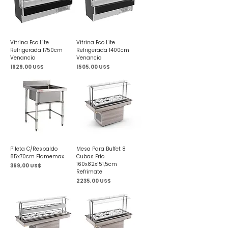
Vitrina Eco Lite
Vitrina Eco Lite
Refrigerada 1750cm
Refrigerada 1400cm
Venancio
Venancio
Precio
Precio
1629,00 US$
1505,00 US$
Pileta C/Respaldo
Mesa Para Buffet 8
85x70cm Flamemax
Cubas Frío
160x82x151,5cm
Precio
369,00 US$
Refrimate
Precio
2235,00 US$