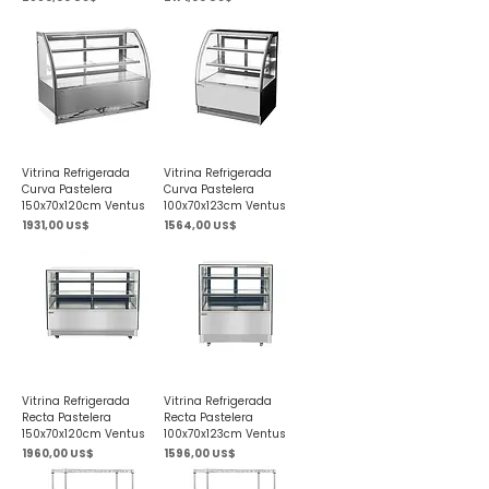
Vitrina Refrigerada
Vitrina Refrigerada
Curva Pastelera
Curva Pastelera
150x70x120cm Ventus
100x70x123cm Ventus
Precio
Precio
1931,00 US$
1564,00 US$
Vitrina Refrigerada
Vitrina Refrigerada
Recta Pastelera
Recta Pastelera
150x70x120cm Ventus
100x70x123cm Ventus
Precio
Precio
1960,00 US$
1596,00 US$