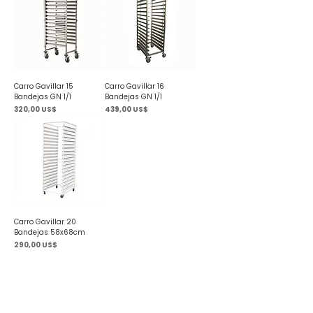
Carro Gavillar 15
Carro Gavillar 16
Bandejas GN 1/1
Bandejas GN 1/1
Precio
Precio
320,00 US$
439,00 US$
Carro Gavillar 20
Bandejas 58x68cm
Precio
290,00 US$