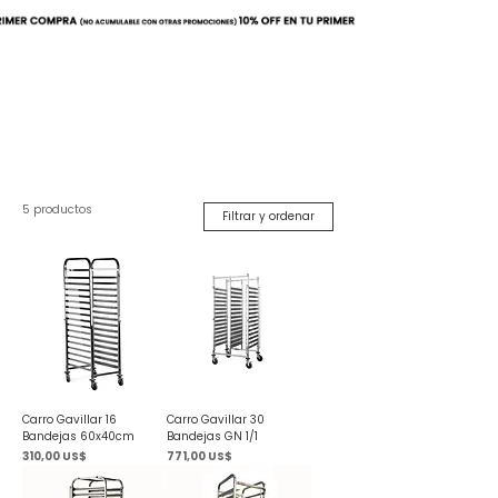
Buscar
5 productos
Filtrar y ordenar
Carro Gavillar 16
Carro Gavillar 30
Bandejas 60x40cm
Bandejas GN 1/1
Precio
Precio
310,00 US$
771,00 US$