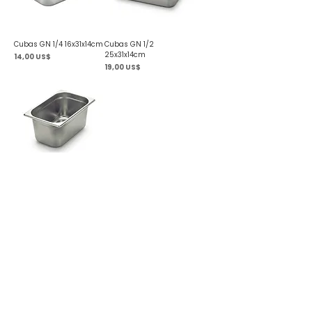
Cubas GN 1/4 16x31x14cm
Cubas GN 1/2
25x31x14cm
Precio
14,00 US$
Precio
19,00 US$
Cubas GN 1/3
15x25x14cm
Precio
17,00 US$
Contacto