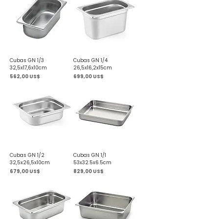
Cubas GN 1/3
Cubas GN 1/4
32,5x17,6x10cm
26,5x16,2x15cm
Precio
Precio
562,00 US$
699,00 US$
Cubas GN 1/2
Cubas GN 1/1
32,5x26,5x10cm
53x32.5x6.5cm
Precio
Precio
679,00 US$
829,00 US$