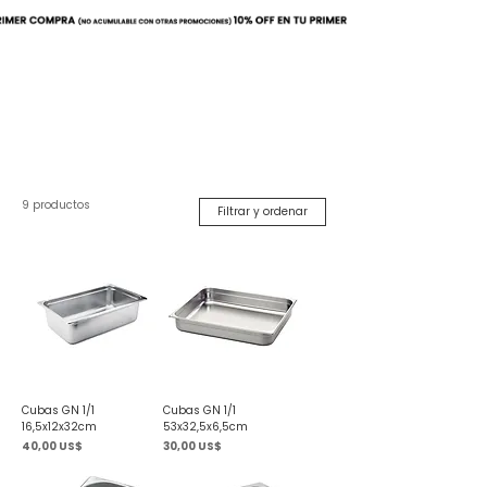
Buscar
9 productos
Filtrar y ordenar
Cubas GN 1/1
Cubas GN 1/1
16,5x12x32cm
53x32,5x6,5cm
Precio
Precio
40,00 US$
30,00 US$