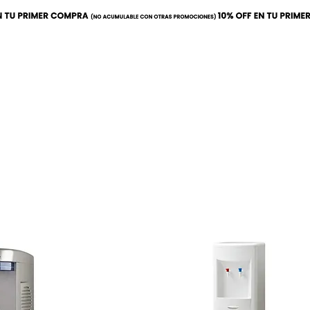
ración
Elaboración
Cafeterí