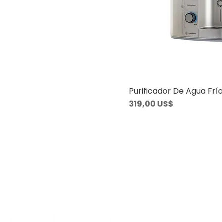
Purificador De Agua Frí
Precio
319,00 US$
Contacto
099 781 186 - 