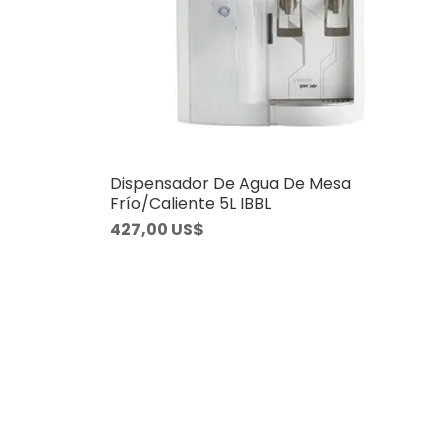
Dispensador De Agua De Mesa
Frío/Caliente 5L IBBL
Precio
427,00 US$
Horarios
C HOME
Lunes a Viernes: 09 a 13 hs. | 14 a 18hs.