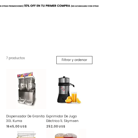
Buscar
7 productos
Filtrar y ordenar
Dispensador De Granita
Exprimidor De Jugo
30L Kuma
Eléctrico 1L Skymsen
Precio
Precio
1645,00 US$
252,00 US$