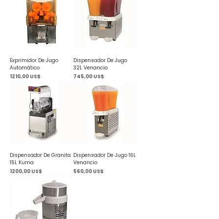
Exprimidor De Jugo
Dispensador De Jugo
Automático
32L Venancio
Precio
Precio
1210,00 US$
745,00 US$
Dispensador De Granita
Dispensador De Jugo 16L
15L Kuma
Venancio
Precio
Precio
1200,00 US$
560,00 US$