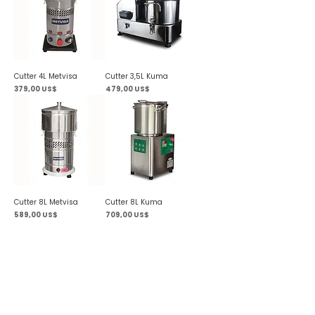
Cutter 4L Metvisa
Cutter 3,5L Kuma
Precio
Precio
379,00 US$
479,00 US$
Cutter 8L Metvisa
Cutter 8L Kuma
Precio
Precio
589,00 US$
709,00 US$