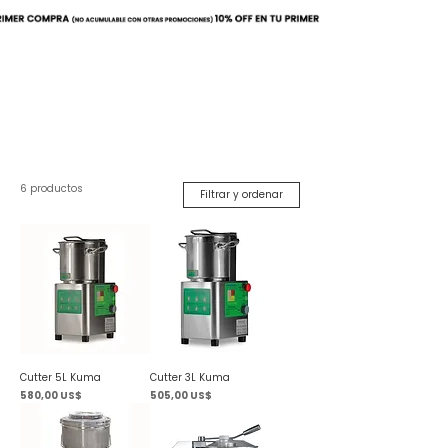
Buscar
6 productos
Filtrar y ordenar
Cutter 5L Kuma
Cutter 3L Kuma
Precio
Precio
580,00 US$
505,00 US$