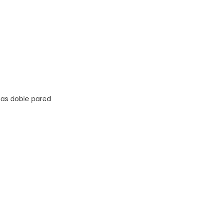
zas doble pared
Vista rápida
Dirección
29244234 int. 122
Arenal Grande 2069 - AB
bchome.com.uy
Montevideo - Uruguay