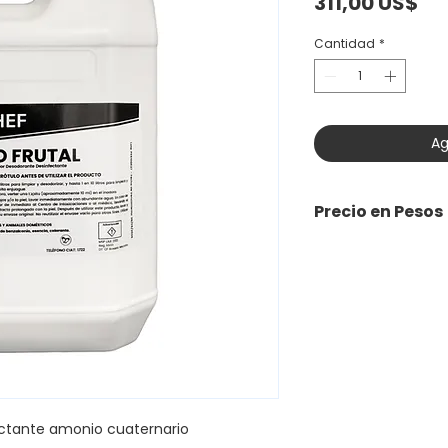
Pr
311,00 US$
Cantidad
*
Ag
Precio en Pesos
ctante amonio cuaternario