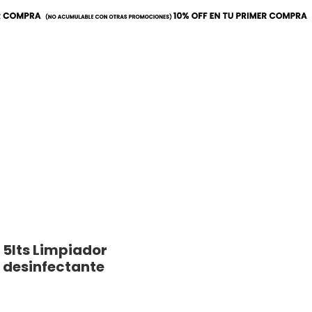
a
Mobiliario
Utilitarios
5lts Limpiador
 desinfectante