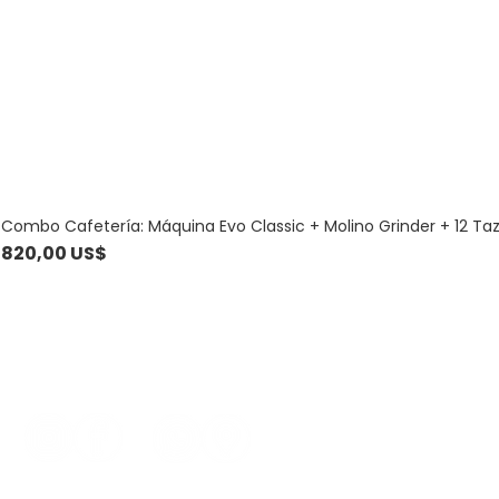
Combo Cafetería: Máquina Evo Classic + Molino Grinder + 12 Ta
Precio
820,00 US$
Contacto
099 781 186 - 
comercial@a