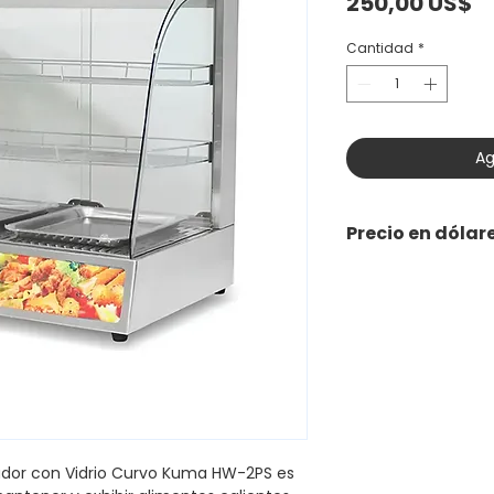
P
250,00 US$
Cantidad
*
Ag
Precio en dólar
rador con Vidrio Curvo Kuma HW-2PS es