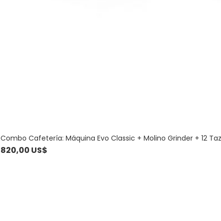
Combo Cafetería: Máquina Evo Classic + Molino Grinder + 12 Ta
Precio
820,00 US$
Contacto