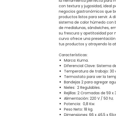
la herramienta perfecta para m
con textura y jugosidad, ideal p
negocios gastronómicos que bus
productos listos para servir. A d
sistema de calor húmedo con b
de medialunas, sándwiches, e
su frescura y apetitosidad por m
curvo ofrece una presentación 
tus productos y atrayendo la at
Características:
Marca: Kuma.
Diferencial Clave: Sistema 
Temperatura de trabajo: 30 
Termostato para ver la tempe
Bandejas 2 para agregar ag
Nieles: 2 Regulables.
Rejillas: 2 Cromadas de 59 x
Alimentación: 220 V / 50 hz.
Potencia: 0,8 Kw.
Peso Neto: 18 kg.
Dimensiones: 66 x 46,5 x 61cm