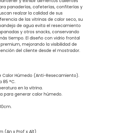
antener y exhibir alimentos calientes
ara panaderías, cafeterías, confiterías y
can realzar la calidad de sus
iferencia de las vitrinas de calor seco, su
andeja de agua evita el resecamiento
mpanadas y otros snacks, conservando
ás tiempo. El diseño con vidrio frontal
premium, mejorando la visibilidad de
ención del cliente desde el mostrador.
de Calor Húmedo (Anti-Resecamiento).
a 85 °C.
ratura en la vitrina.
ua para generar calor húmedo.
 30cm.
 (An x Prof x Alt)