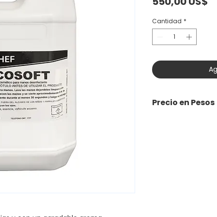
P
550,00 US$
Cantidad
*
Ag
Precio en Pesos