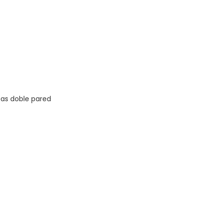
zas doble pared
Vista rápida
Dirección
29244234 int. 122
Arenal Grande 2069 - AB
bchome.com.uy
Montevideo - Uruguay