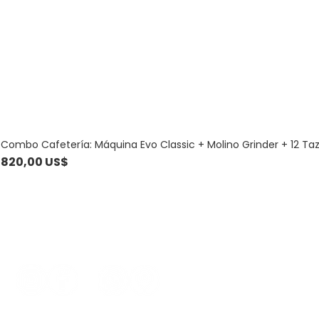
Combo Cafetería: Máquina Evo Classic + Molino Grinder + 12 Ta
Precio
820,00 US$
Contacto
099 781 186 - 
comercial@a