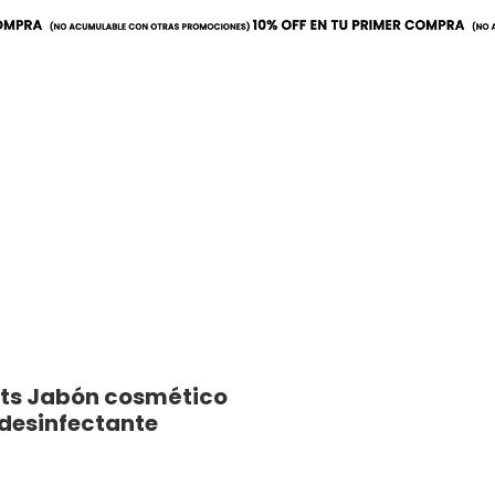
a
Mobiliario
Utilitarios
lts Jabón cosmético
desinfectante