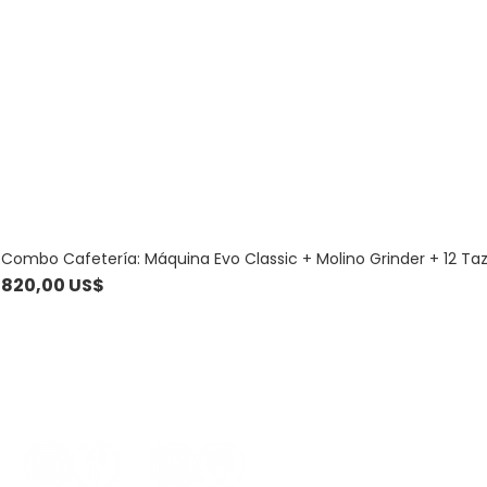
Combo Cafetería: Máquina Evo Classic + Molino Grinder + 12 Ta
Precio
820,00 US$
Contacto
099 781 186 - 