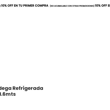
a
Mobiliario
Utilitarios
dega Refrigerada
 1.6mts