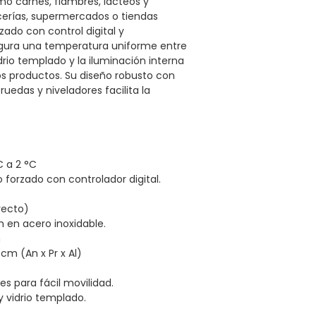
mo carnes, fiambres, lácteos y
cerías, supermercados o tiendas
zado con control digital y
ura una temperatura uniforme entre
drio templado y la iluminación interna
os productos. Su diseño robusto con
ruedas y niveladores facilita la
 a 2 °C
o forzado con controlador digital.
recto)
m en acero inoxidable.
m
 cm (An x Pr x Al)
es para fácil movilidad.
y vidrio templado.