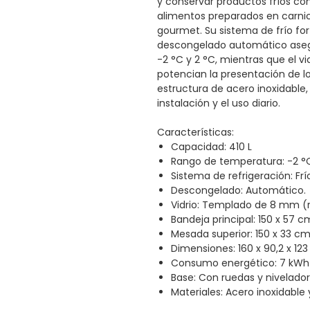
y conservar productos fríos co
alimentos preparados en carni
gourmet. Su sistema de frío for
descongelado automático aseg
-2 °C y 2 °C, mientras que el vi
potencian la presentación de l
estructura de acero inoxidable, 
instalación y el uso diario.
Características:
Capacidad: 410 L
Rango de temperatura: -2 °C
Sistema de refrigeración: Frí
Descongelado: Automático.
Vidrio: Templado de 8 mm (
Bandeja principal: 150 x 57 c
Mesada superior: 150 x 33 c
Dimensiones: 160 x 90,2 x 123
Consumo energético: 7 kWh
Base: Con ruedas y nivelador
Materiales: Acero inoxidable 