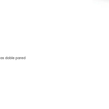
zas doble pared
Vista rápida
Dirección
29244234 int. 122
Arenal Grande 2069 - AB