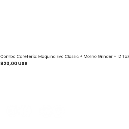
Combo Cafetería: Máquina Evo Classic + Molino Grinder + 12 Ta
Precio
820,00 US$
Contacto
099 781 186 - 
comercial@a