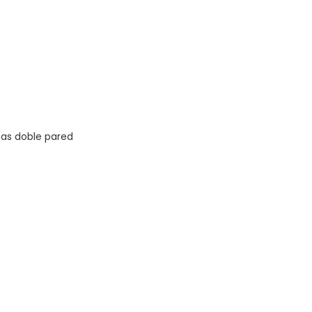
zas doble pared
Vista rápida
Dirección
29244234 int. 122
Arenal Grande 2069 - AB
bchome.com.uy
Montevideo - Uruguay