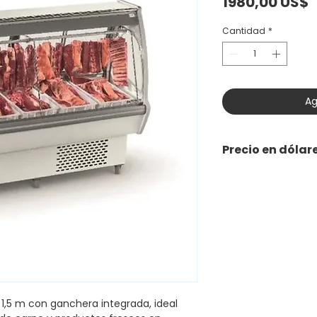
P
1980,00 US$
Cantidad
*
Ag
Precio en dólar
e 1,5 m con ganchera integrada, ideal