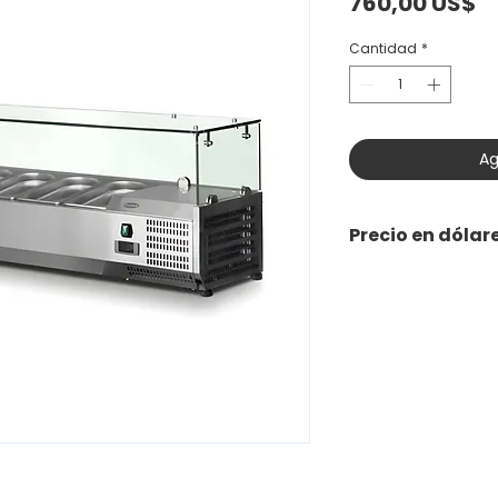
P
760,00 US$
Cantidad
*
Ag
Precio en dólar