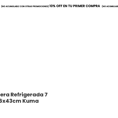
a
Mobiliario
Utilitarios
nera Refrigerada 7
36x43cm Kuma