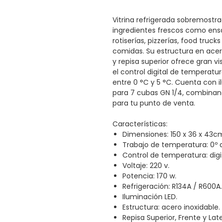
Vitrina refrigerada sobremostra
ingredientes frescos como ensa
rotiserías, pizzerías, food truc
comidas. Su estructura en acero 
y repisa superior ofrece gran vi
el control digital de temperat
entre 0 °C y 5 °C. Cuenta con 
para 7 cubas GN 1/4, combinand
para tu punto de venta.
Características:
Dimensiones: 150 x 36 x 43cm
Trabajo de temperatura: 0º 
Control de temperatura: digit
Voltaje: 220 v.
Potencia: 170 w.
Refrigeración: R134A / R600A.
Iluminación LED.
Estructura: acero inoxidable.
Repisa Superior, Frente y Late