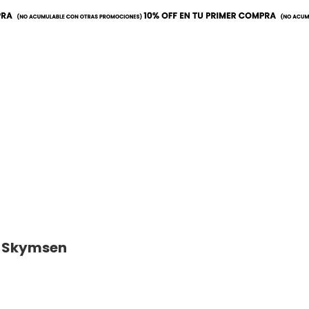
a
Mobiliario
Utilitarios
L Skymsen
recio