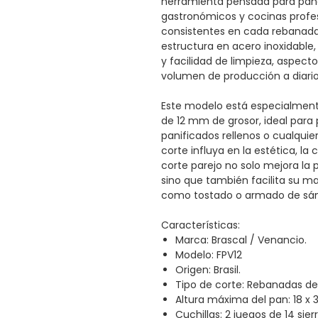
herramienta pensada para panad
gastronómicos y cocinas profe
consistentes en cada rebanada
estructura en acero inoxidable,
y facilidad de limpieza, aspect
volumen de producción a diario
Este modelo está especialment
de 12 mm de grosor, ideal para
panificados rellenos o cualquie
corte influya en la estética, la 
corte parejo no solo mejora la
sino que también facilita su m
como tostado o armado de sá
Características:
Marca: Brascal / Venancio.
Modelo: FPV12
Origen: Brasil.
Tipo de corte: Rebanadas d
Altura máxima del pan: 18 x
Cuchillas: 2 juegos de 14 sie