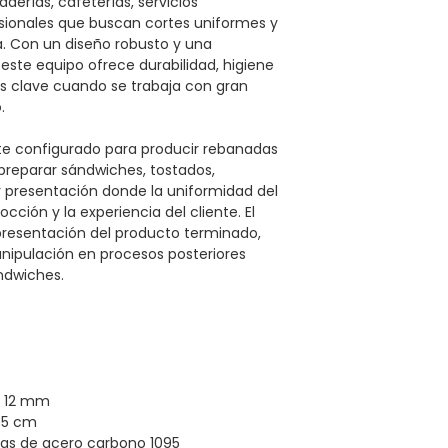
erías, cafeterías, servicios
sionales que buscan cortes uniformes y
. Con un diseño robusto y una
 este equipo ofrece durabilidad, higiene
os clave cuando se trabaja con gran
.
e configurado para producir rebanadas
 preparar sándwiches, tostados,
r presentación donde la uniformidad del
cocción y la experiencia del cliente. El
 presentación del producto terminado,
anipulación en procesos posteriores
ndwiches.
e 12 mm
 35 cm
rras de acero carbono 1095