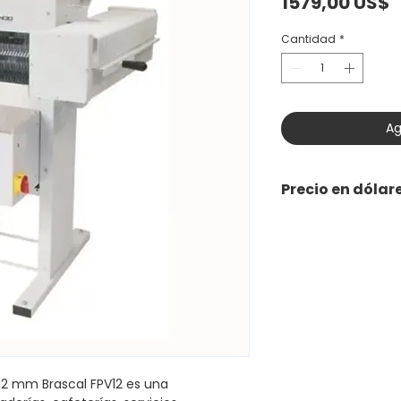
P
1579,00 US$
Cantidad
*
Ag
Precio en dólar
12 mm Brascal FPV12 es una