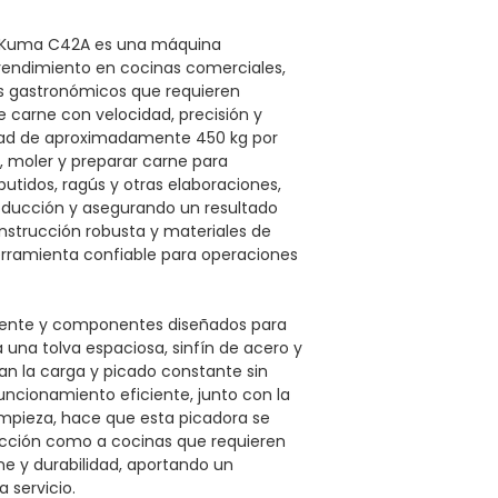
al Kuma C42A es una máquina
 rendimiento en cocinas comerciales,
cios gastronómicos que requieren
 carne con velocidad, precisión y
dad de aproximadamente 450 kg por
, moler y preparar carne para
tidos, ragús y otras elaboraciones,
oducción y asegurando un resultado
nstrucción robusta y materiales de
erramienta confiable para operaciones
stente y componentes diseñados para
 una tolva espaciosa, sinfín de acero y
tan la carga y picado constante sin
uncionamiento eficiente, junto con la
impieza, hace que esta picadora se
ucción como a cocinas que requieren
ne y durabilidad, aportando un
 servicio.