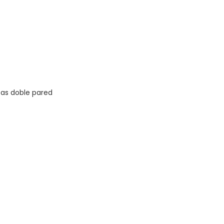
zas doble pared
Quick View
Dirección
29244234 int. 122
Arenal Grande 2069 - AB
bchome.com.uy
Montevideo - Uruguay