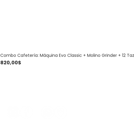
Combo Cafetería: Máquina Evo Classic + Molino Grinder + 12 Ta
Price
820,00$
Contacto
099 781 186 - 
comercial@a