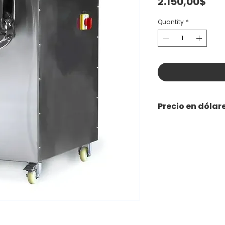
Pri
2.150,00$
Quantity
*
Precio en dólar