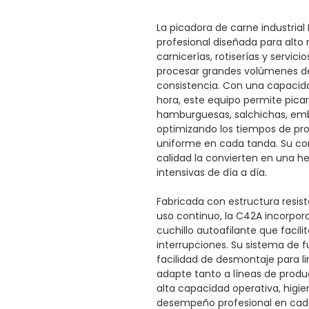
La picadora de carne industri
profesional diseñada para alto
carnicerías, rotiserías y servi
procesar grandes volúmenes de
consistencia. Con una capaci
hora, este equipo permite picar
hamburguesas, salchichas, embu
optimizando los tiempos de pr
uniforme en cada tanda. Su co
calidad la convierten en una h
intensivas de día a día.
Fabricada con estructura resi
uso continuo, la C42A incorpora
cuchillo autoafilante que facili
interrupciones. Su sistema de f
facilidad de desmontaje para l
adapte tanto a líneas de prod
alta capacidad operativa, higie
desempeño profesional en cada